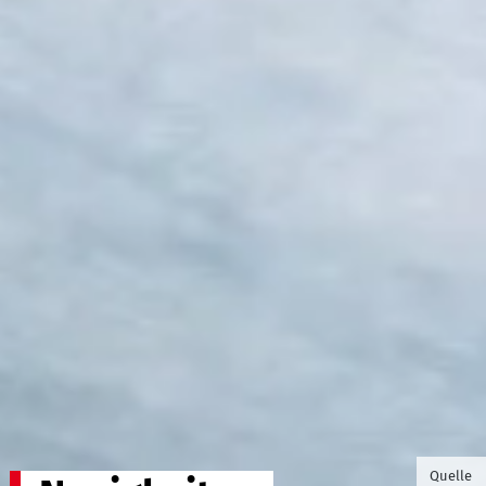
©Foto v
Quelle